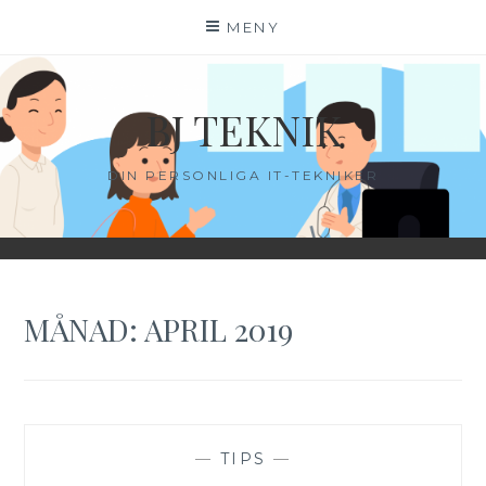
Hoppa
MENY
till
innehåll
BJ TEKNIK
DIN PERSONLIGA IT-TEKNIKER
MÅNAD:
APRIL 2019
—
TIPS
—