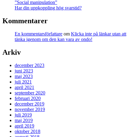
”Social manipulation”
Har din uppkoppling hög svarstid?
Kommentarer
En kommentarsförfattare
om
Klicka inte på länkar utan att
tänka igenom om den kan vara av ondo!
Arkiv
december 2023
juni 2023
maj 2023
juli 2021
april 2021
september 2020
februari 2020
december 2019
november 2019
juli 2019
maj 2019
april 2019
oktober 2018
augusti 2018