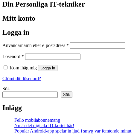
Din Personliga IT-tekniker
Mitt konto
Logga in
Obligatoriskt
Användarnamn eller e-postadress
*
Obligatoriskt
Lösenord
*
Kom ihåg mig
Logga in
Glömt ditt lösenord?
Sök
Sök
Inlägg
Fello mobilabonnemang
Nu är det digitala ID-kortet här!
Populär Android-app spelar in ljud i smyg var femtonde minut