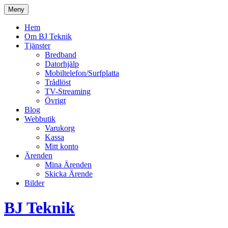
Hoppa
Meny
till
innehåll
Hem
Om BJ Teknik
Tjänster
Bredband
Datorhjälp
Mobiltelefon/Surfplatta
Trådlöst
TV-Streaming
Övrigt
Blog
Webbutik
Varukorg
Kassa
Mitt konto
Ärenden
Mina Ärenden
Skicka Ärende
Bilder
BJ Teknik