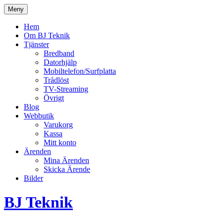
Hoppa
Meny
till
innehåll
Hem
Om BJ Teknik
Tjänster
Bredband
Datorhjälp
Mobiltelefon/Surfplatta
Trådlöst
TV-Streaming
Övrigt
Blog
Webbutik
Varukorg
Kassa
Mitt konto
Ärenden
Mina Ärenden
Skicka Ärende
Bilder
BJ Teknik