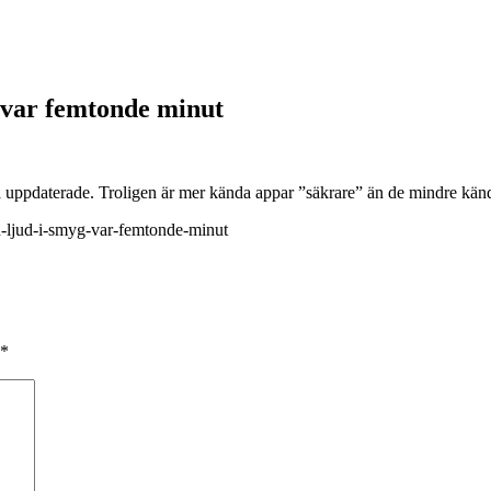
g var femtonde minut
ssa uppdaterade. Troligen är mer kända appar ”säkrare” än de mindre kän
n-ljud-i-smyg-var-femtonde-minut
*