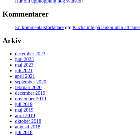
Har din uppkoppling hög svarstid?
Kommentarer
En kommentarsförfattare
om
Klicka inte på länkar utan att tä
Arkiv
december 2023
juni 2023
maj 2023
juli 2021
april 2021
september 2020
februari 2020
december 2019
november 2019
juli 2019
maj 2019
april 2019
oktober 2018
augusti 2018
juli 2018