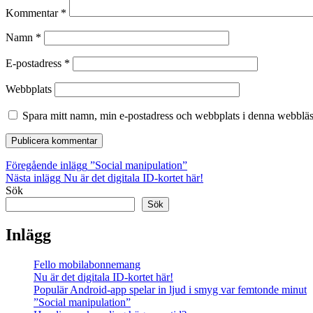
Kommentar
*
Namn
*
E-postadress
*
Webbplats
Spara mitt namn, min e-postadress och webbplats i denna webbläsa
Inläggsnavigering
Föregående inlägg
”Social manipulation”
Nästa inlägg
Nu är det digitala ID-kortet här!
Sök
Sök
Inlägg
Fello mobilabonnemang
Nu är det digitala ID-kortet här!
Populär Android-app spelar in ljud i smyg var femtonde minut
”Social manipulation”