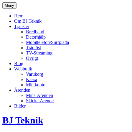
Hoppa
Meny
till
innehåll
Hem
Om BJ Teknik
Tjänster
Bredband
Datorhjälp
Mobiltelefon/Surfplatta
Trådlöst
TV-Streaming
Övrigt
Blog
Webbutik
Varukorg
Kassa
Mitt konto
Ärenden
Mina Ärenden
Skicka Ärende
Bilder
BJ Teknik