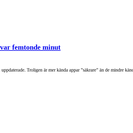
g var femtonde minut
essa uppdaterade. Troligen är mer kända appar ”säkrare” än de mindre k