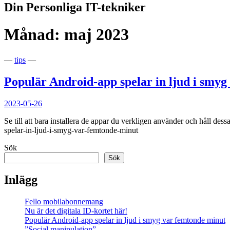
Din Personliga IT-tekniker
Månad:
maj 2023
—
tips
—
Populär Android-app spelar in ljud i smy
2023-05-26
Se till att bara installera de appar du verkligen använder och håll d
spelar-in-ljud-i-smyg-var-femtonde-minut
Sök
Sök
Inlägg
Fello mobilabonnemang
Nu är det digitala ID-kortet här!
Populär Android-app spelar in ljud i smyg var femtonde minut
”Social manipulation”