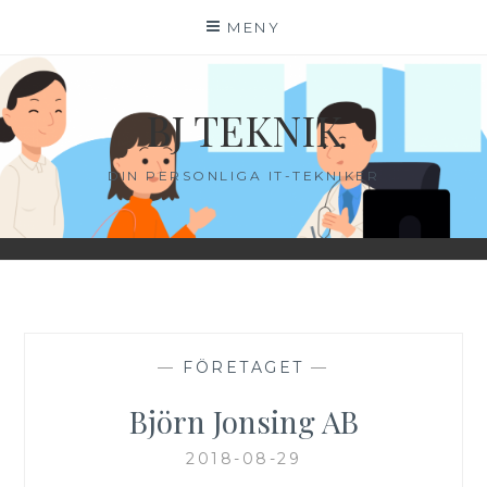
Hoppa
MENY
till
innehåll
BJ TEKNIK
DIN PERSONLIGA IT-TEKNIKER
—
FÖRETAGET
—
Björn Jonsing AB
2018-08-29