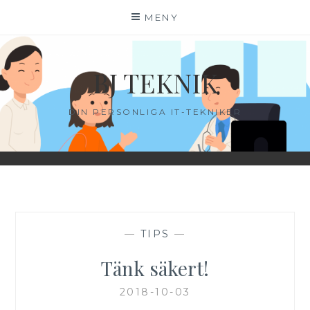
Hoppa
MENY
till
innehåll
BJ TEKNIK
DIN PERSONLIGA IT-TEKNIKER
—
TIPS
—
Tänk säkert!
2018-10-03